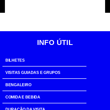
Add Fuel © Bruno Lopes
INFO ÚTIL
BILHETES
VISITAS GUIADAS E GRUPOS
BENGALEIRO
COMIDA E BEBIDA
DURAÇÃO DA VISITA