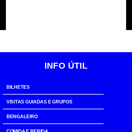
Obey Sktr © Artist Credit
INFO ÚTIL
BILHETES
VISITAS GUIADAS E GRUPOS
BENGALEIRO
COMIDA E BEBIDA