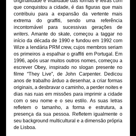
originalidade e vitalidade das formas e letras com
que conquistou a cidade, é das figuras que mais
contribuiu para a expansão da vertente mais
extrema do graffiti, sendo uma referência
incontornável para sucessivas gerações de
writers
. Amante do skate, começou a taggar no
início da década de 1990 e fundou em 1992 com
Wize a lendária PRM crew, cujos membros seriam
os primeiros a espalhar o graffiti em Portugal. Em
1996, após usar muitos outros nomes, começou a
escrever Obey, inspirado no slogan presente no
filme “They Live”, de John Carpenter. Dedicou
anos de trabalho árduo a desenhar, a criar formas
originais, a desbravar o caminho, a perder noites e
dias nas ruas em missões para imprimir a cidade
com o seu nome e o seu estilo. As suas letras
refletem o tamanho, a forma e estrutura, a
presença da sua pessoa. Refletem igualmente o
seu background multicultural e a dimensão própria
de Lisboa.